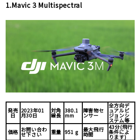
1.Mavic 3 Multispectral
全方向デ
発売
2023年01
対角
380.1
障害物セ
ュアルビ
日
月30日
線長
mm
ンサー
ジョンシ
ステム等
43分(飛行
お問い合わ
最大飛行
価格
重量
951 g
条件によ
せ下さい
時間
ります)