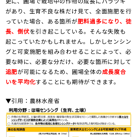
更に、圃場で栽培中の作物の成長にバラツキ
があり、生育不良な株だけ見て、全面施肥を行
っていた場合、ある箇所が
肥料過多になり、徒
長、倒伏
を引き起こしている。そんな失敗も
起こっていたかもしれません。しかしセンシン
グと可変施肥を組み合わせることによって、
必
要な時に、必要な分だけ、必要な箇所に対して
追肥
が可能になるため、圃場全体の
成長度合
いを平均化
することにも期待ができます。
▼引用：農林水産省