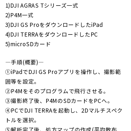
1)DJI AGRAS Tシリーズ一式
2)P4M一式
3)DJI GS ProをダウンロードしたiPad
4)DJI TERRAをダウンロードしたPC
5)microSDカード
―手順(概要)―
①iPadでDJI GS Proアプリを操作し、撮影範
囲等を設定。
②P4Mをそのプログラムで飛行させる。
③撮影終了後、P4MのSDカードをPCへ。
④PCでDJI TERRAを起動し、2Dマルチスペク
トルを選択。
⑤解析完了後、処方マップの作成(平均散布