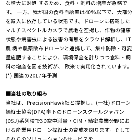
な増大に対処 するため、食料・飼料の増産が急務で
す。 一方、我が国の食料自給率は40%以下で、大部分
を輸入に依存している状態です。ドローンに搭載した
マルチスペクトルカメラで農地を空撮し、作物の健康
状態や病害虫による被害の有無をクラウド解析し、IT
農 機や農薬散布ドローンと連携して、集中防除・可変
量施肥することにより、環境保全を計りつつ食料・飼
料の増産を図る技術が、 欧米で実用化されています。
(*) 国連の2017年予測
■
当社の取り組み
当社は、PrecisionHawk社と提携し、(一社)ドローン
操縦士協会(DPA)傘下のドローンスクールジャパン
(DSJ)系列校で3D空中測量・CIM・精密農業分野にお
ける産業用ドローン操縦士の育成を図ります。そして
それらのソリューション&サービスを、