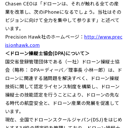
Chasen CEOは「ドローンは、それが触れる全ての産
業を改革し、次のiPhoneになるでしょう。当社はその
ビジョンに向けて全力を集中して参ります」と述べて
います。
Precision Hawk社のホームページ：
http://www.prec
isionhawk.com
＜
ドローン操縦士協会
(DPA)
について
＞
国交省登録管理団体である（一社）ドローン操縦士協
会（略称： DPA＝ディーパ／理事長 小林一郎）は、ド
ローンに関連する諸問題を解決すべく、ドローン操縦
技術に関して認定ライセンス制度を構築し、ドローン
操縦士の技能認定を行うことにより、ドローンの先な
る時代の航空安全と、ドローン産業の発展を促進して
います。
現在、全国でドローンスクールジャパン(DSJ)をはじめ
とする34校の認定校を管理しており、ドローン操縦士