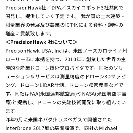
PrecisionHawk社／DPA／スカイロボット3社共同で
開発し、提供していく予定です。 我が国の土木建築・
測量業界の発展及び農業のICT化による食料・飼料の
増産に貢献致します。
＜
PrecisionHawk
社について
＞
PrecisonHawk USA, Inc.は、米国ノースカロライナ州
ローリー市に本拠を持つ、2010年に創業した世界の主
導的な産業ドローン技術プロバイダです。同社のソリ
ューション＆サービスは測量精度のドローン3Dマッピ
ング、ドローンLIDAR計測、ドローン精密農業などで
す。同社はFAA(米国連邦航空局)やNASA(米国航空宇宙
局)と提携し、ドローンの先端技術開発に取り組んでい
ます。
昨年9月に米国ネバダ州ラスベガスで開催された
InterDrone 2017展の基調講演で、同社のMichael