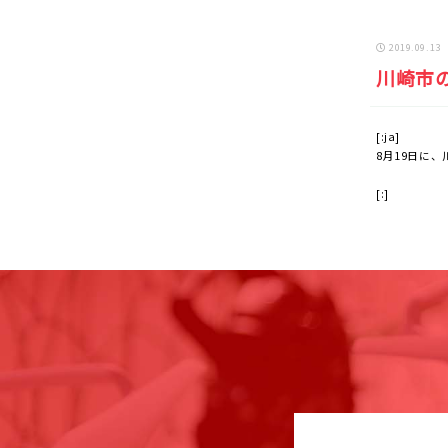
2019.09.13
川崎市
[:ja]
8月19日に
[:]