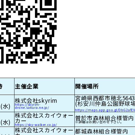
時
主催企業
開催場所
宮崎県西都市穂北5643
株式会社skyrim
(杉安川仲島公園野球場
(水)
https://skyrim-
drone.sakura.ne.jp/
https://maps.app.goo.gl/DbG2af
株式会社スカイウォー
曽於市森林組合様管内
カー
(水)
※詳細はお問い合わせ下さい。
https://sky-walker.co.jp/
株式会社スカイウォー
都城森林組合様管内