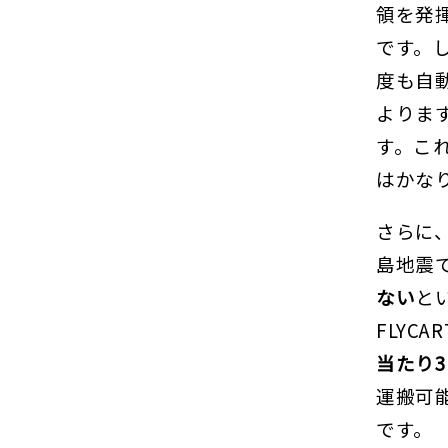
領を発
です。
度も自
よりま
す。こ
はかな
さらに、
島地震
ない
と
FLYC
当たり
運搬可能な
です。