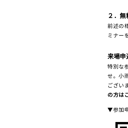
２．無
前述の様
ミナー
来場申
特別な
せ。小
ござい
の方は
▼参加