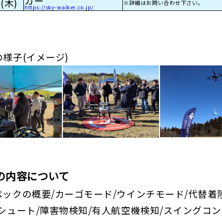
カー
(木)
※詳細はお問い合わせ下さい。
https://sky-walker.co.jp/
様子(イメージ)
日の内容について
ペックの概要/カーゴモード/ウインチモード/代替着
ラシュート/障害物検知/有人航空機検知/スイングコ