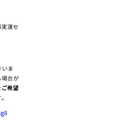
料実演セ
さいま
る場合が
をご希望
す。
8g8