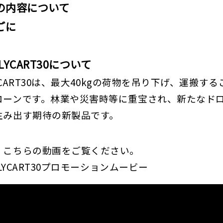
日の内容について
ごに
 FLYCART30について
FLYCART30は、最大40kgの荷物を吊り下げ、運搬す
ローンです。林業や災害時等に重宝され、新たなド
生み出す期待の新製品です。
、こちらの動画をご覧ください。
 FLYCART30プロモーションムービー