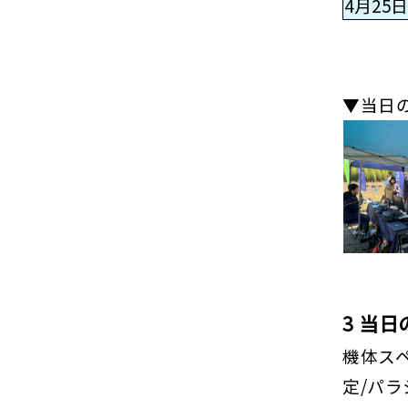
4月25日
▼当日の
3 当
機体ス
定/パ