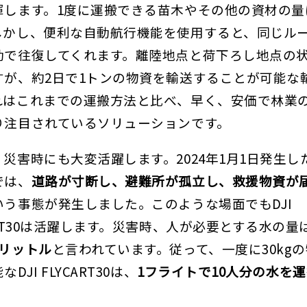
揮します。1度に運搬できる苗木やその他の資材の量
しかし、便利な自動航行機能を使用すると、同じル
動で往復してくれます。離陸地点と荷下ろし地点の
すが、約2日で1トンの物資を輸送することが可能な
れはこれまでの運搬方法と比べ、早く、安価で林業
り注目されているソリューションです。
災害時にも大変活躍します。2024年1月1日発生し
では、
道路が寸断し、避難所が孤立し、救援物資が
いう事態が発生しました。このような場面でもDJI
ART30は活躍します。災害時、人が必要とする水の量
3リットル
と言われています。従って、一度に30kg
DJI FLYCART30は、
1フライトで10人分の水を