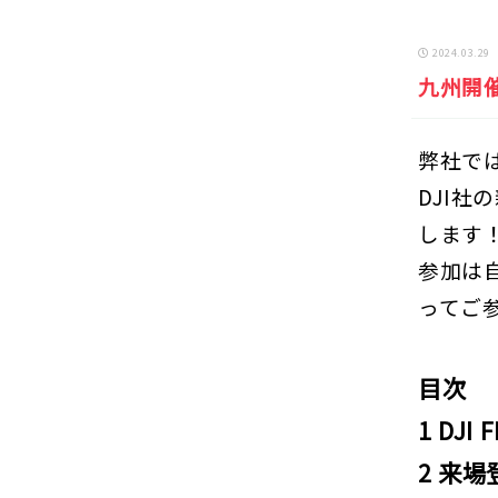
2024.03.29
九州開催
弊社で
DJI社
します
参加は
ってご
目次
1 DJI
2 来場