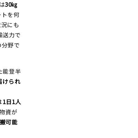
は
30㎏
ートを何
状況にも
輸送力で
の分野で
た能登半
届けられ
は
1日1人
の物資が
運搬可能