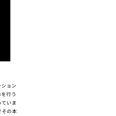
ーション
林を行う
っていま
でその本