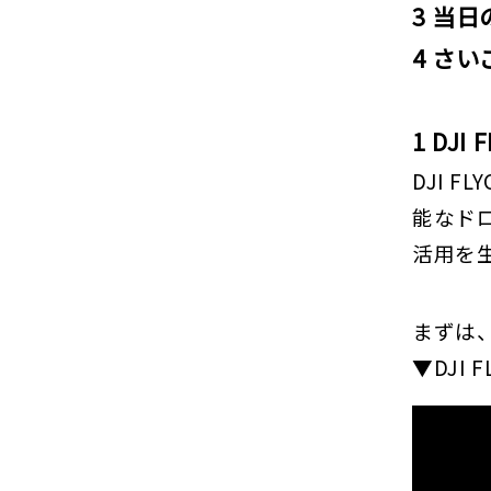
3 当
4 さい
1 DJI
DJI 
能なド
活用を
まずは
▼DJI