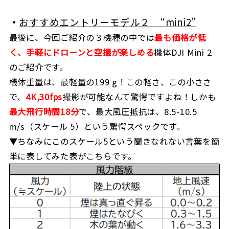
・
おすすめエントリーモデル２ “mini2”
最後に、今回ご紹介の３機種の中では
最も価格が低
く、手軽にドローンと空撮が楽しめる
機体DJI Mini 2
のご紹介です。
機体重量は、最軽量の199 g！この軽さ、この小ささ
で、
4K,30fps
撮影が可能なんて驚愕ですよね！しかも
最大飛行時間18分
で、最大風圧抵抗は、8.5-10.5
m/s（スケール 5）という驚愕スペックです。
▼ちなみにこのスケール5という聞きなれない言葉を簡
単に表してみた表がこちらです。